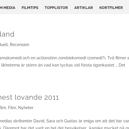
LM MEDIA
FILMTIPS
TOPPLISTOR
ARTIKLAR
KORTFILMER
land
duell
,
Recension
ramakomedi och en actionstinn zombiekomedi (zomedi?). Två filmer
likheterna är större än vad kan tyckas vid första ögonkastet … Det
 mest lovande 2011
film
,
Film
,
Nyheter
mmedias skribenter David, Sara och Gustav är eniga om att det har var
10. Däremot har det varit en hel del besvikelser, kanske mycket på 