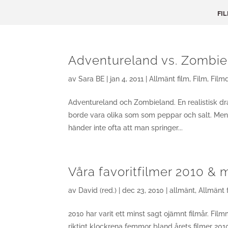
FI
Adventureland vs. Zombie
av
Sara BE
|
jan 4, 2011
|
Allmänt film
,
Film
,
Film
Adventureland och Zombieland. En realistisk d
borde vara olika som som peppar och salt. Men 
händer inte ofta att man springer...
Våra favoritfilmer 2010 &
av
David (red.)
|
dec 23, 2010
|
allmänt
,
Allmänt 
2010 har varit ett minst sagt ojämnt filmår. Fil
riktigt klockrena femmor bland årets filmer 20