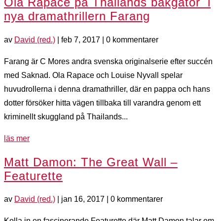
Ola Rapace på Thailands bakgator i
nya dramathrillern Farang
av
David (red.)
|
feb 7, 2017
| 0 kommentarer
Farang är C Mores andra svenska originalserie efter succén
med Saknad. Ola Rapace och Louise Nyvall spelar
huvudrollerna i denna dramathriller, där en pappa och hans
dotter försöker hitta vägen tillbaka till varandra genom ett
kriminellt skuggland på Thailands...
läs mer
Matt Damon: The Great Wall –
Featurette
av
David (red.)
|
jan 16, 2017
| 0 kommentarer
Kolla in en fascinerande Featurette där Matt Damon talar om