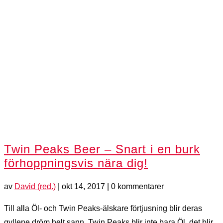
Twin Peaks Beer – Snart i en burk
förhoppningsvis nära dig!
av
David (red.)
|
okt 14, 2017
| 0 kommentarer
Till alla Öl- och Twin Peaks-älskare förtjusning blir deras
gyllene dröm helt sann. Twin Peaks blir inte bara Öl, det blir