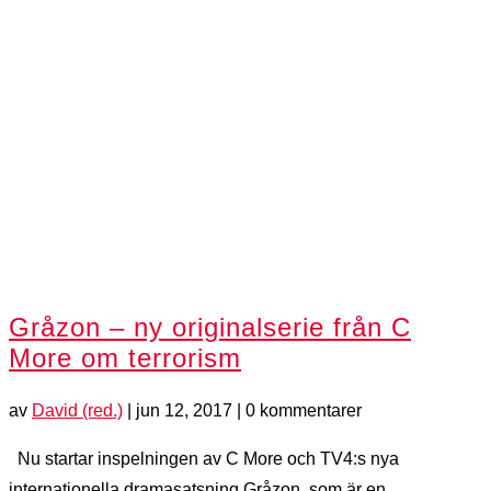
Gråzon – ny originalserie från C
More om terrorism
av
David (red.)
|
jun 12, 2017
| 0 kommentarer
Nu startar inspelningen av C More och TV4:s nya
internationella dramasatsning Gråzon, som är en