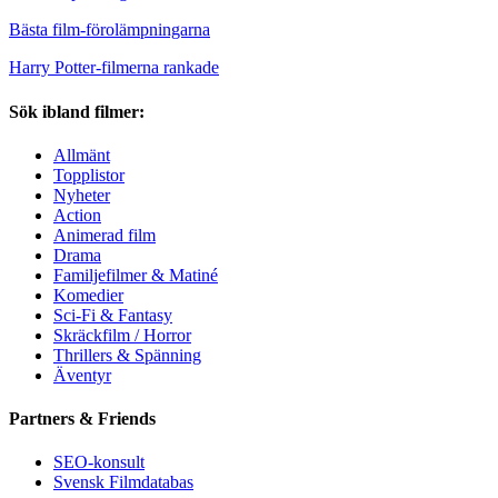
Bästa film-förolämpningarna
Harry Potter-filmerna rankade
Sök ibland filmer:
Allmänt
Topplistor
Nyheter
Action
Animerad film
Drama
Familjefilmer & Matiné
Komedier
Sci-Fi & Fantasy
Skräckfilm / Horror
Thrillers & Spänning
Äventyr
Partners & Friends
SEO-konsult
Svensk Filmdatabas