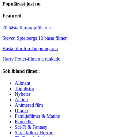
Populärast just nu
Featured
20 bästa film-uppföljarna
Steven Spielbergs 10 bästa filmer
Bästa film-förolämpningarna
Harry Potter-filmerna rankade
Sök ibland filmer:
Allmänt
Topplistor
Nyheter
Action
Animerad film
Drama
Familjefilmer & Matiné
Komedier
Sci-Fi & Fantasy
Skräckfilm / Horror