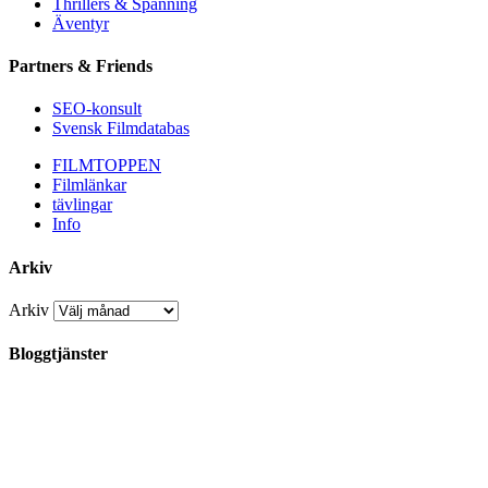
Thrillers & Spänning
Äventyr
Partners & Friends
SEO-konsult
Svensk Filmdatabas
FILMTOPPEN
Filmlänkar
tävlingar
Info
Arkiv
Arkiv
Bloggtjänster