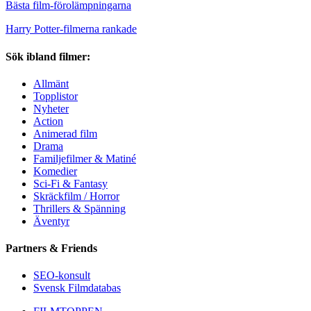
Bästa film-förolämpningarna
Harry Potter-filmerna rankade
Sök ibland filmer:
Allmänt
Topplistor
Nyheter
Action
Animerad film
Drama
Familjefilmer & Matiné
Komedier
Sci-Fi & Fantasy
Skräckfilm / Horror
Thrillers & Spänning
Äventyr
Partners & Friends
SEO-konsult
Svensk Filmdatabas