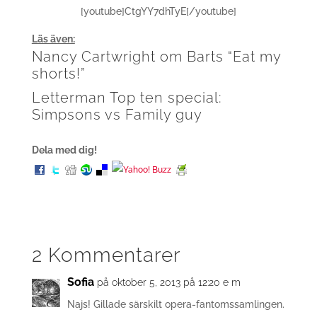
[youtube]CtgYY7dhTyE[/youtube]
Läs även:
Nancy Cartwright om Barts “Eat my
shorts!”
Letterman Top ten special:
Simpsons vs Family guy
Dela med dig!
2 Kommentarer
Sofia
på oktober 5, 2013 på 12:20 e m
Najs! Gillade särskilt opera-fantomssamlingen.