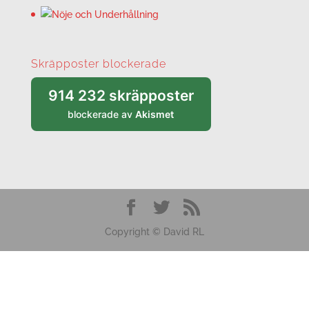
Skräpposter blockerade
914 232 skräpposter
blockerade av
Akismet
Copyright © David RL