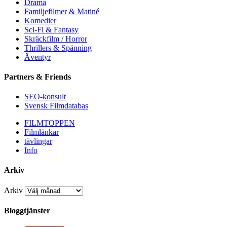
Drama
Familjefilmer & Matiné
Komedier
Sci-Fi & Fantasy
Skräckfilm / Horror
Thrillers & Spänning
Äventyr
Partners & Friends
SEO-konsult
Svensk Filmdatabas
FILMTOPPEN
Filmlänkar
tävlingar
Info
Arkiv
Arkiv
Bloggtjänster