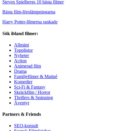
Steven Spielbergs 10 bästa filmer
Bästa film-förolämpningarna
Harry Potter-filmerna rankade
Sök ibland filmer:
Allmänt
Topplistor
Nyheter
Action
Animerad film
Drama
Familjefilmer & Matiné
Komedier
Sci-Fi & Fantasy
Skräckfilm / Horror
Thrillers & Spänning
Äventyr
Partners & Friends
SEO-konsult
Svensk Filmdatabas