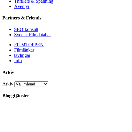
Thrillers & Spänning
Äventyr
Partners & Friends
SEO-konsult
Svensk Filmdatabas
FILMTOPPEN
Filmlänkar
tävlingar
Info
Arkiv
Arkiv
Bloggtjänster