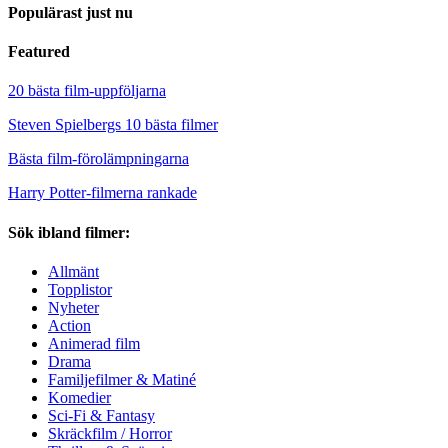
Populärast just nu
Featured
20 bästa film-uppföljarna
Steven Spielbergs 10 bästa filmer
Bästa film-förolämpningarna
Harry Potter-filmerna rankade
Sök ibland filmer:
Allmänt
Topplistor
Nyheter
Action
Animerad film
Drama
Familjefilmer & Matiné
Komedier
Sci-Fi & Fantasy
Skräckfilm / Horror