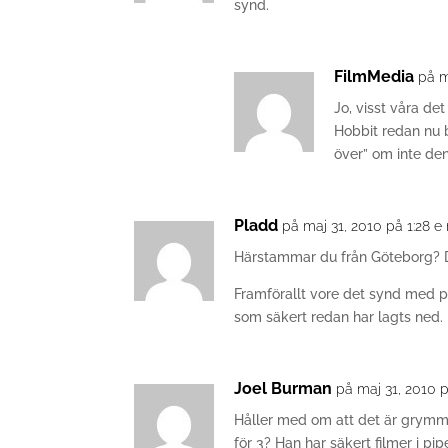
synd.
FilmMedia
på m
Jo, visst våra de
Hobbit redan nu 
över” om inte den
Pladd
på maj 31, 2010 på 1:28 e
Härstammar du från Göteborg? D
Framförallt vore det synd med p
som säkert redan har lagts ned.
Joel Burman
på maj 31, 2010 
Håller med om att det är grymmt t
för 3? Han har säkert filmer i p