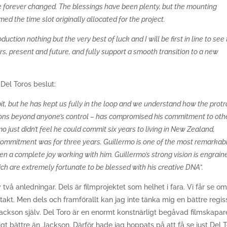
 be forever changed. The blessings have been plenty, but the mounting
d the time slot originally allocated for the project.
duction nothing but the very best of luck and I will be first in line to see
kers, present and future, and fully support a smooth transition to a new
Del Toros beslut:
it, but he has kept us fully in the loop and we understand how the prot
sons beyond anyone’s control – has compromised his commitment to oth
mo just didn’t feel he could commit six years to living in New Zealand,
 commitment was for three years. Guillermo is one of the most remarkab
een a complete joy working with him. Guillermo’s strong vision is engrain
hich are extremely fortunate to be blessed with his creative DNA”.
vå anledningar. Dels är filmprojektet som helhet i fara. Vi får se o
akt. Men dels och framförallt kan jag inte tänka mig en bättre regis
Jackson själv. Del Toro är en enormt konstnärligt begåvad filmskapar
igt bättre än Jackson. Därför hade jag hoppats på att få se just Del 