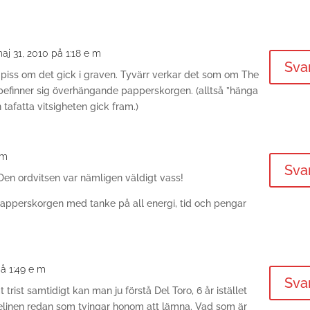
aj 31, 2010 på 1:18 e m
Sva
t piss om det gick i graven. Tyvärr verkar det som om The
befinner sig överhängande papperskorgen. (alltså ”hänga
 tafatta vitsigheten gick fram.)
 m
Sva
en ordvitsen var nämligen väldigt vass!
apperskorgen med tanke på all energi, tid och pengar
på 1:49 e m
Sva
rist samtidigt kan man ju förstå Del Toro, 6 år istället
ipelinen redan som tvingar honom att lämna. Vad som är