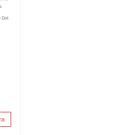
s.
e Del
ra