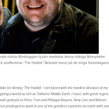
hands måste filmbloggen tyvärr meddela dessa tråkiga filmnyheter:
å storfilmerna “The Hobbit” Beslutet beror på de eviga förseningarn
 date for filming “The Hobbit,” I am faced with the hardest decision of my l
gning a world as rich as Tolkien’s Middle Earth, I must, with great regret
main grateful to Peter, Fran and Philippa Boyens, New Line and Warner
een privileged to work in one of the greatest countries on earth with so