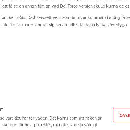
att få se en annan film än vad Del Toros version skulle kunna ge os
 för
The Hobbit
. Och oavsett vem som tar över kommer vi aldrig få s
 inte filmskaparen ändrar sig senare eller Jackson lyckas övertyga
e m
Sva
t se vart det här tar vägen. Det känns som att risken är
skorgen för hela projektet, men det vore ju väldigt