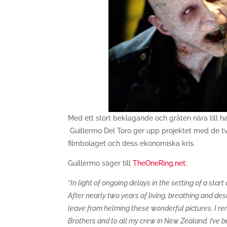
Med ett stort beklagande och gråten nära till 
Guillermo Del Toro ger upp projektet med de tv
filmbolaget och dess ekonomiska kris.
Guillermo säger till
TheOneRing.net
:
“In light of ongoing delays in the setting of a start
After nearly two years of living, breathing and desi
leave from helming these wonderful pictures. I re
Brothers and to all my crew in New Zealand. I’ve b