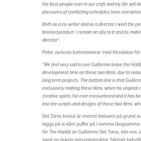
the best people ever in our craft and my life will
pressures of conflicting schedules have overwhelme
Both as a co-writer and as a director, I wish the pro
finished product. I remain an ally to it and its ma
director”.
Peter Jackson kommenterar med förståelse för 
“We feel very sad to see Guillermo leave the Hobb
development time on these two films, due to rea
long term projects. The bottom line is that Guiller
exclusively making these films, when his original
creative spirits I’ve ever encountered and it has b
into the scripts and designs of these two films, w
Del Toros beslut är enormt ledsamt på grund av t
läggs på is eller puffar på i samma långsamma t
för
The Hobbit
än Guillermo Del Toros, inte ens 
samt en duktig personinstruktör, faktiskt betydl