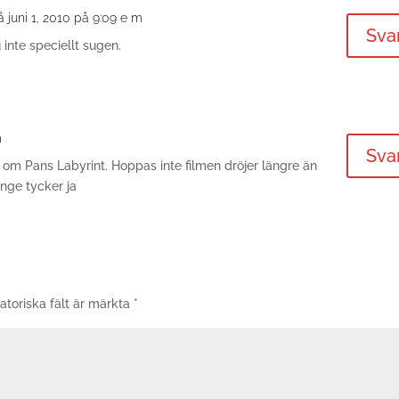
å juni 1, 2010 på 9:09 e m
Sva
 inte speciellt sugen.
m
Sva
n om Pans Labyrint. Hoppas inte filmen dröjer längre än
länge tycker ja
atoriska fält är märkta
*