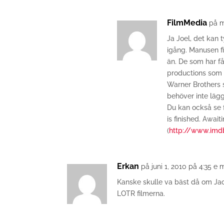
FilmMedia
på m
Ja Joel, det kan 
igång. Manusen f
än. De som har f
productions som h
Warner Brothers 
behöver inte lägg
Du kan också se f
is finished. Await
(
http://www.imdb
Erkan
på juni 1, 2010 på 4:35 e 
Kanske skulle va bäst då om Ja
LOTR filmerna.