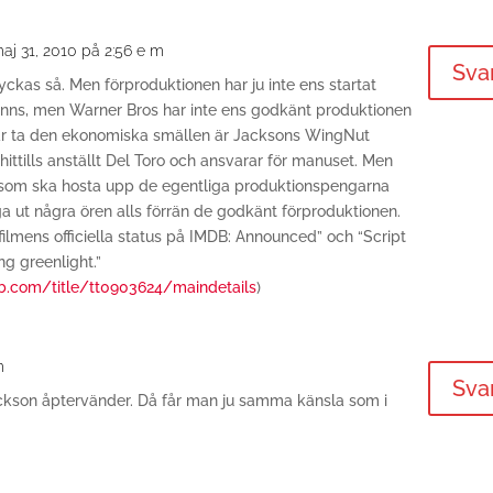
aj 31, 2010 på 2:56 e m
Sva
tyckas så. Men förproduktionen har ju inte ens startat
inns, men Warner Bros har inte ens godkänt produktionen
år ta den ekonomiska smällen är Jacksons WingNut
ittills anställt Del Toro och ansvarar för manuset. Men
som ska hosta upp de egentliga produktionspengarna
a ut några ören alls förrän de godkänt förproduktionen.
ilmens officiella status på IMDB: Announced” och “Script
ing greenlight.”
.com/title/tt0903624/maindetails
)
m
Sva
ckson åptervänder. Då får man ju samma känsla som i