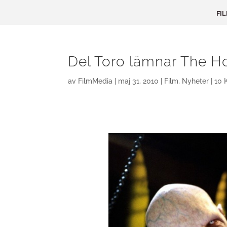
FI
Del Toro lämnar The H
av
FilmMedia
|
maj 31, 2010
|
Film
,
Nyheter
|
10 