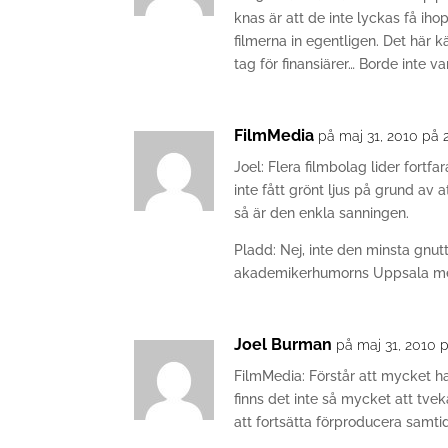
knas är att de inte lyckas få i
filmerna in egentligen. Det här 
tag för finansiärer… Borde inte v
FilmMedia
på maj 31, 2010 på 
Joel: Flera filmbolag lider fortf
inte fått grönt ljus på grund av a
så är den enkla sanningen.
Pladd: Nej, inte den minsta gnut
akademikerhumorns Uppsala men h
Joel Burman
på maj 31, 2010 
FilmMedia: Förstår att mycket ha
finns det inte så mycket att tve
att fortsätta förproducera samti