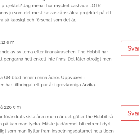
hop projektet? Jag menar hur mycket cashade LOTR
känns ju som det mest kassaskåpssäkra projektet på ett
ara så kaosigt och försenat som det är.
2:12 e m
Sva
arande av sviterna efter finanskraschen. The Hobbit har
tt pengarna helt enkelt inte finns. Det låter otroligt men
ta GB-blod rinner i mina ådror. Uppvuxen i
ar tillbringat ett par år i grovkorniga Arvika.
på 2:20 e m
Sva
r förändrats sista åren men när det gäller the Hobbit så
ka på kan man tycka. Måste ju däremot bli extremt dyrt
digt som man flyttar fram inspelningsdatumet hela tiden.