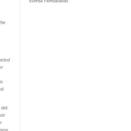
Svensk Filmdatabas
 the
racted
er
le
ed
m det
sör
e
Toros