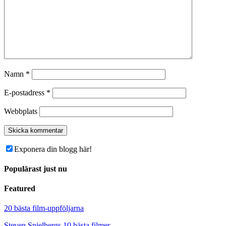
Namn
*
E-postadress
*
Webbplats
Exponera din blogg här!
Populärast just nu
Featured
20 bästa film-uppföljarna
Steven Spielbergs 10 bästa filmer