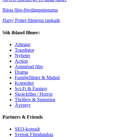
Bästa film-förolämpningarna
Harry Potter-filmerna rankade
Sök ibland filmer:
Allmänt
Topplistor
Nyheter
Action
Animerad film
Drama
Familjefilmer & Matiné
Komedier
Sci-Fi & Fantasy
Skräckfilm / Horror
Thrillers & Spänning
Äventyr
Partners & Friends
SEO-konsult
Svensk Filmdatabas